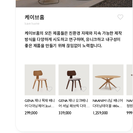
케이브홈
kave home
케이브홈의 모든 제품들은 친환경 자재와 지속 가능한 제작
방식을 다양하게 시도하고 연구하며, 유니크하고 내구성이
좋은 제품을 만들기 위해 끊임없이 노력합니다.
GENA 제나 목재 베니
GENA 제나 오크베니
NAANIM 나님 베니어
NA
어 다이닝체어 2color
어 셔닐 패브릭 다이닝
다이닝테이블 180x11
정원
(오크/월넛)
체어 2color (오크/월
0cm 2color (오크/월
Ø12
299,000
339,000
1,259,000
999
넛)
넛)
월넛