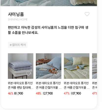
샤이닝홈
SHINING HOME
편안하고 아늑한 감성의 샤이닝홈의 느낌을 더한 침구와 생
활 소품을 만나보세요.
# 알러지 케어
 반지 머그
위븐 데이오프 풍기인
위븐 데이오프 풍기인
위븐 데이오프 풍기인
위븐 데이오프 
 1pc
견 여름 밴딩 침대패드
견 여름 간절기이불 S
견 여름 간절기이불 S
견 여름 간절기
SS/Q 2size 2컬러
S/Q 베개세트 패드세
S/Q 단품&세트 7컬러
S/Q 7컬러
46%
81,900
48%
127,900
47%
107,900
47%
107,900
트