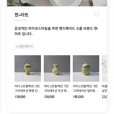
현-아트
Hyun-arts
감성적인 라이프스타일을 위한 핸드메이드 소품 브랜드 현-
아트 입니다.
# 플랜테리어
ANIM 나님 베니어
아티스트컬렉션 그린
아티스트컬렉션 그린
아티스트컬렉션 그린
마블 장식
형 다이닝테이블
그러데이션 화병 인테
그러데이션 곡선 화병
그러데이션 일자화병
낮은 일자컵
0cm 2color (오크/
리어 소품
인테리어 소품
인테리어 소품
,000
158,000
158,000
185,000
22,000
)