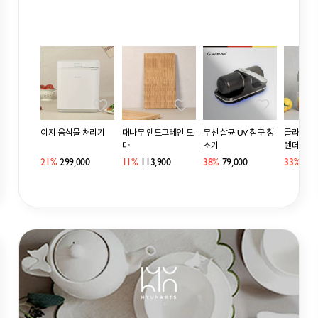
블러 데이메이트
이지 음식물 처리기
대나무 엔드그레인 도
무선 살균 UV 침구 청
글라스 무
550ml WTK9417
마
소기
렌더
21,000
21%
299,000
11%
113,900
38%
79,000
33%
40,