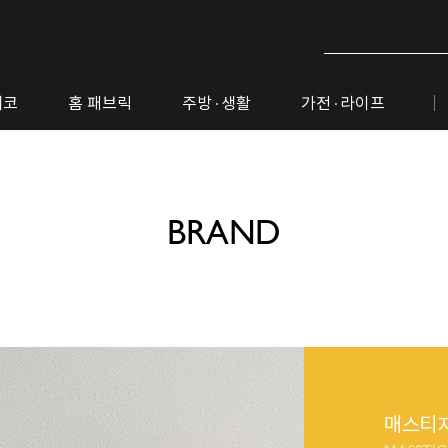
데코
홈 패브릭
주방· 생활
가전· 라이프
BRAND
매스티