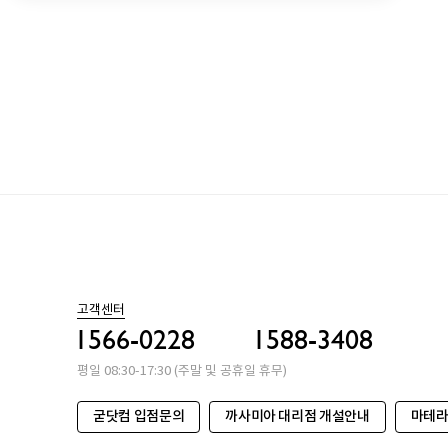
고객센터
1566-0228
1588-3408
평일 08:30-17:30 (주말 및 공휴일 휴무)
굳닷컴 입점문의
까사미아 대리점 개설안내
마테라