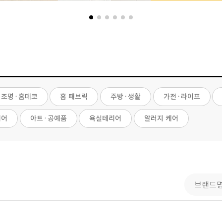
조명· 홈데코
홈 패브릭
주방· 생활
가전· 라이프
리어
아트· 공예품
욕실테리어
알러지 케어