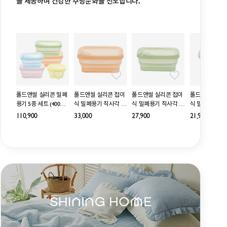
를 제공하며 건강한 주방문화를 선도합니다.
선 텀블러 블
폴드앤씰 실리콘 밀폐
폴드앤씰 실리콘 접이
폴드앤씰 실리콘 접이
폴드앤씰 실리콘
용기 5종 세트 (400ml
식 밀폐용기 직사각 12
식 밀폐용기 직사각 90
식 밀폐용기 직사
+400ml+600ml+900ml
00ml
0ml
0ml
000
110,900
33,000
27,900
21,900
+1.2L)