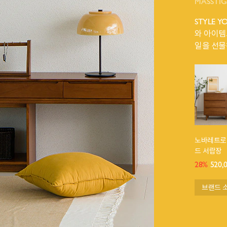
MASSTI
STYLE 
와 아이템
일을 선물
노바레트로 
드 서랍장
28%
520,
브랜드 