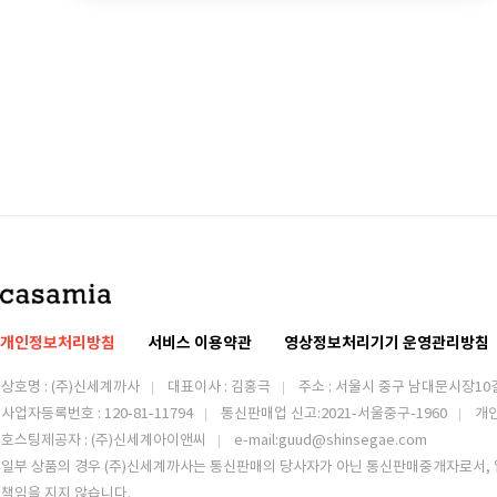
개인정보처리방침
서비스 이용약관
영상정보처리기기 운영관리방침
상호명 : (주)신세계까사
대표이사 : 김홍극
주소 :
서울시 중구 남대문시장10길
사업자등록번호 : 120-81-11794
통신판매업 신고:2021-서울중구-1960
개
호스팅제공자 : (주)신세계아이앤씨
e-mail:guud@shinsegae.com
일부 상품의 경우 (주)신세계까사는 통신판매의 당사자가 아닌 통신판매중개자로서, 
책임을 지지 않습니다.