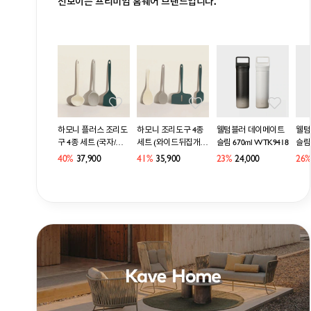
선보이는 프리미엄 홈웨어 브랜드입니다.
하모니 플러스 조리도
하모니 조리도구 4종
웰텀블러 데이메이트
웰텀
구 4종 세트 (국자/요
세트 (와이드뒤집개/요
슬림 670ml WTK9418
슬림 
리스푼/뒤집개)
리스푼/알뜰주걱/밥주
40%
37,900
41%
35,900
23%
24,000
26%
걱)