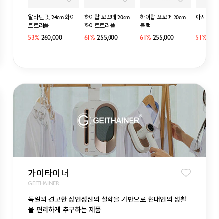
lery Edition] 미초
알라딘 팟 24cm 화이
하이탑 꼬꼬떼 20cm
하이탑 꼬꼬떼 20cm
아시아볼 1
 캔버스 액자
트트러플
화이트트러플
블랙
269,000
53%
260,000
61%
255,000
61%
255,000
51%
213
가이타이너
GEITHAINER
독일의 견고한 장인정신의 철학을 기반으로 현대인의 생활
을 편리하게 추구하는 제품